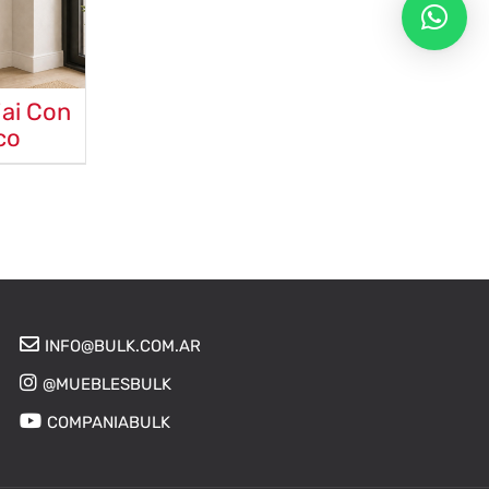
jai Con
co
INFO@BULK.COM.AR
@MUEBLESBULK
COMPANIABULK