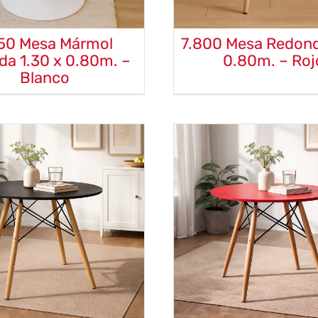
250 Mesa Mármol
7.800 Mesa Redon
da 1.30 x 0.80m. –
0.80m. – Roj
Blanco