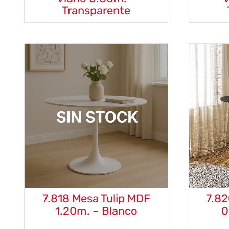
Transparente
7.818 Mesa Tulip MDF
7.82
1.20m. – Blanco
0