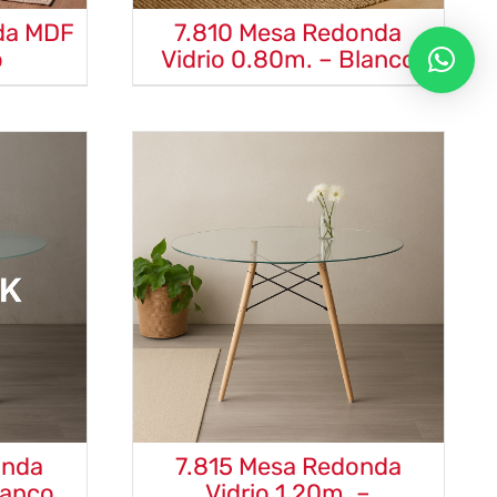
da MDF
7.810 Mesa Redonda
o
Vidrio 0.80m. – Blanco
onda
7.815 Mesa Redonda
lanco
Vidrio 1.20m. –