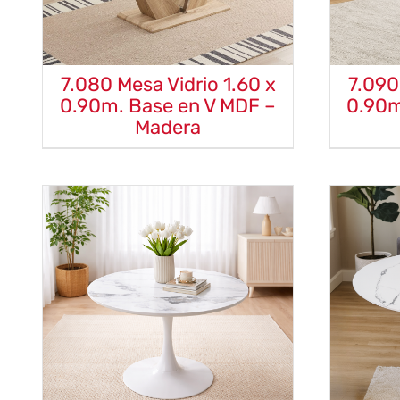
7.080 Mesa Vidrio 1.60 x
7.090
0.90m. Base en V MDF –
0.90m
Madera