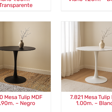
Transparente
0 Mesa Tulip MDF
7.821 Mesa Tuli
.90m. – Negro
1.00m. – Blan