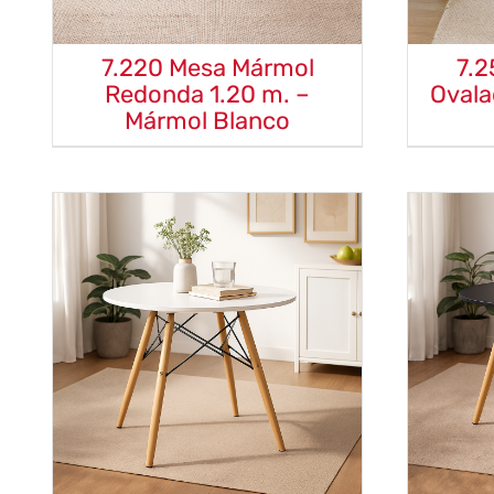
7.220 Mesa Mármol
7.
Redonda 1.20 m. –
Ovala
Mármol Blanco