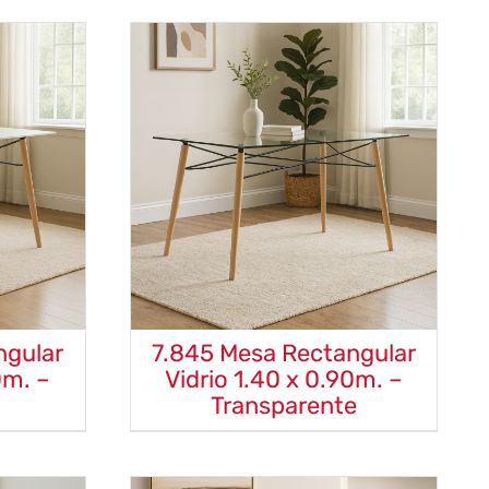
ngular
7.845 Mesa Rectangular
0m. –
Vidrio 1.40 x 0.90m. –
Transparente