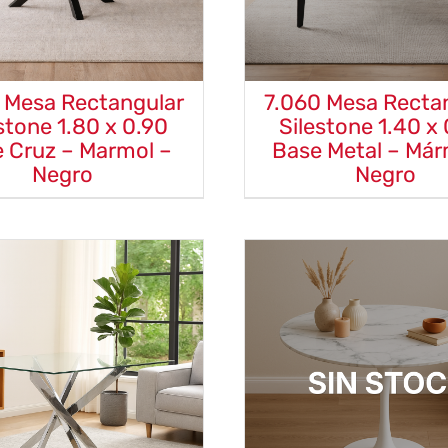
 Mesa Rectangular
7.060 Mesa Recta
stone 1.80 x 0.90
Silestone 1.40 x
 Cruz – Marmol –
Base Metal – Már
Negro
Negro