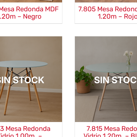
 Mesa Redonda MDF
7.805 Mesa Redon
1.20m – Negro
1.20m – Roj
13 Mesa Redonda
7.815 Mesa Red
idrio 1.00m. –
Vidrio 1.20m. – B