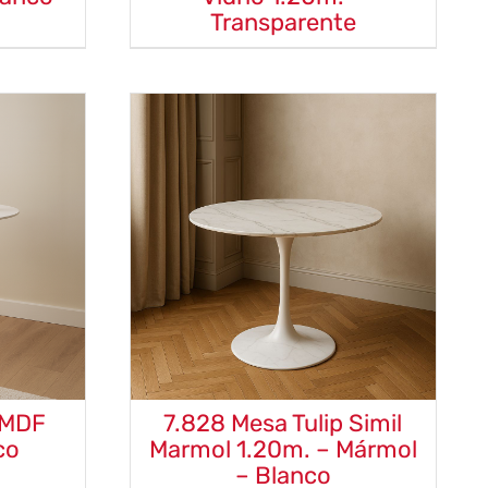
Transparente
p MDF
7.828 Mesa Tulip Simil
co
Marmol 1.20m. – Mármol
– Blanco