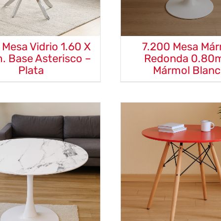
 Mesa Vidrio 1.60 X
7.200 Mesa Már
. Base Asterisco –
Redonda 0.80m
Plata
Mármol Blan