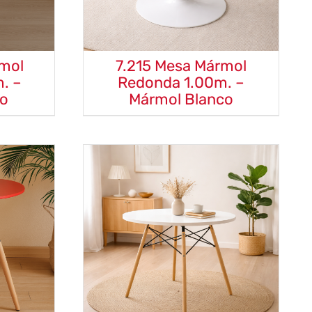
mol
7.215 Mesa Mármol
. –
Redonda 1.00m. –
co
Mármol Blanco