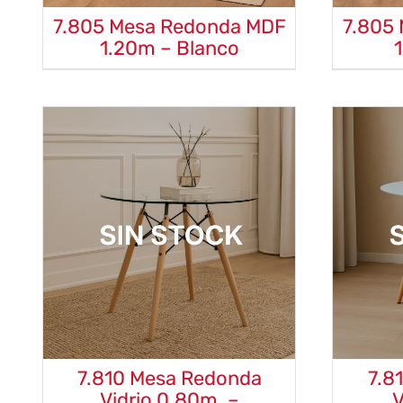
7.805 Mesa Redonda MDF
7.805
1.20m – Blanco
7.810 Mesa Redonda
7.8
Vidrio 0.80m. –
V