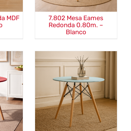
da MDF
7.802 Mesa Eames
o
Redonda 0.80m. –
Blanco