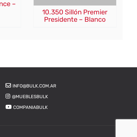
ance –
10.350 Sillón Premier
Presidente – Blanco
INFO@BULK.COM.AR
@MUEBLESBULK
COMPANIABULK