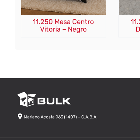
11.250 Mesa Centro
11
Vitoria – Negro
D
Mariano Acosta 963 (1407) – C.A.B.A.