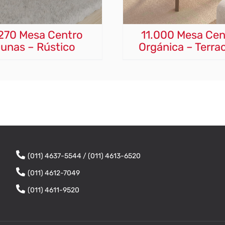
.270 Mesa Centro
11.000 Mesa Cen
unas – Rústico
Orgánica – Terra
(011) 4637-5544 / (011) 4613-6520
(011) 4612-7049
(011) 4611-9520