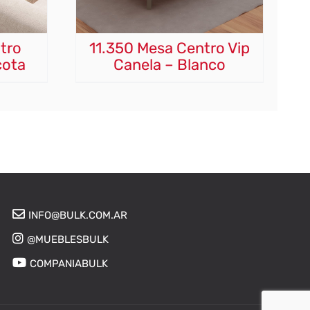
tro
11.350 Mesa Centro Vip
cota
Canela – Blanco
INFO@BULK.COM.AR
@MUEBLESBULK
COMPANIABULK