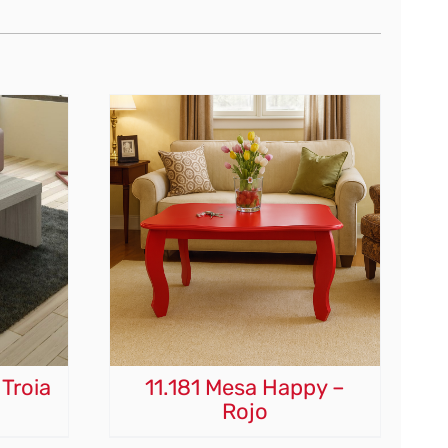
 Troia
11.181 Mesa Happy –
Rojo