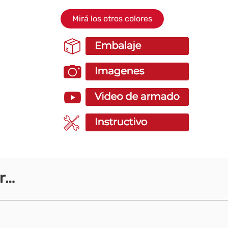
Mirá los otros colores
r…