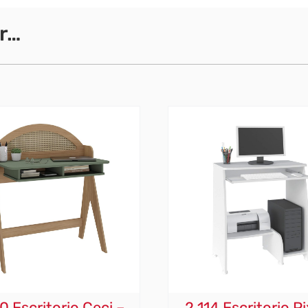
r…
0 Escritorio Ceci –
2.114 Escritorio Pi