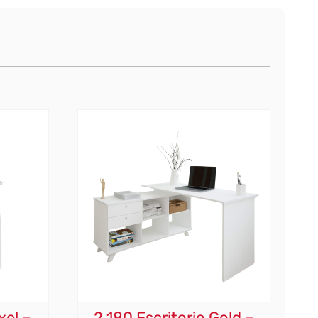
xel –
2.180 Escritorio Gold –