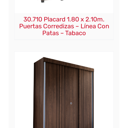
30.710 Placard 1.80 x 2.10m.
Puertas Corredizas – Línea Con
Patas – Tabaco