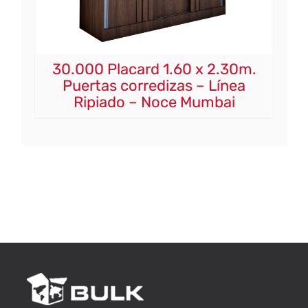
30.000 Placard 1.60 x 2.30m.
Puertas corredizas – Línea
Ripiado – Noce Mumbai