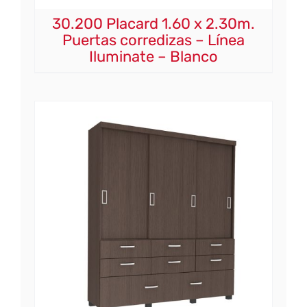
30.200 Placard 1.60 x 2.30m.
Puertas corredizas – Línea
Iluminate – Blanco