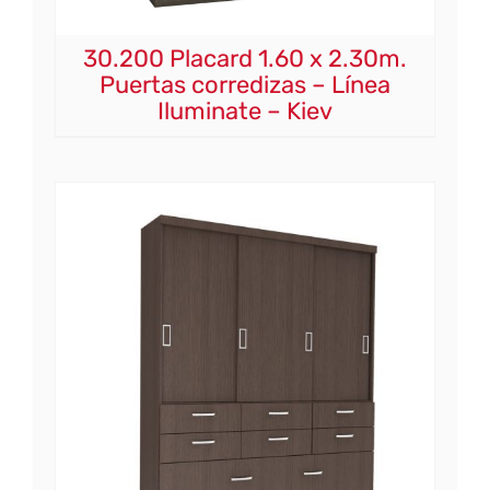
30.200 Placard 1.60 x 2.30m.
Puertas corredizas – Línea
Iluminate – Kiev