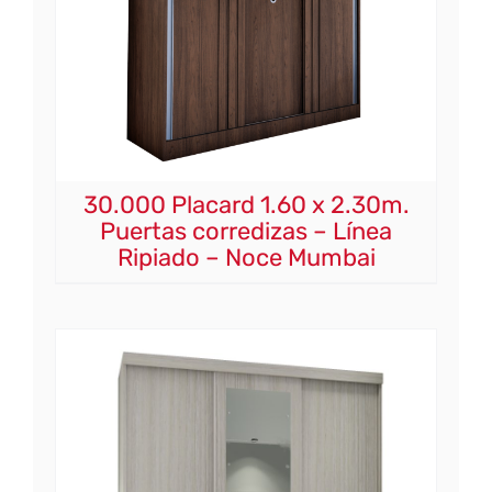
30.000 Placard 1.60 x 2.30m.
Puertas corredizas – Línea
Ripiado – Noce Mumbai