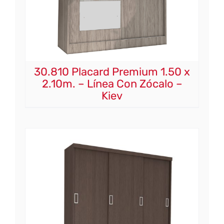
30.810 Placard Premium 1.50 x
2.10m. – Línea Con Zócalo –
Kiev