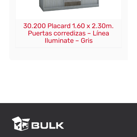
30.200 Placard 1.60 x 2.30m.
Puertas corredizas – Línea
Iluminate – Gris