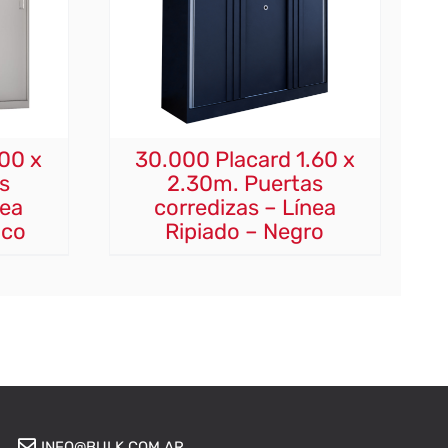
.00 x
30.000 Placard 1.60 x
s
2.30m. Puertas
nea
corredizas – Línea
nco
Ripiado – Negro
INFO@BULK.COM.AR