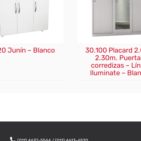
20 Junín – Blanco
30.100 Placard 2
2.30m. Puerta
corredizas – Lí
Iluminate – Bla
(011) 4637-5544 / (011) 4613-6520