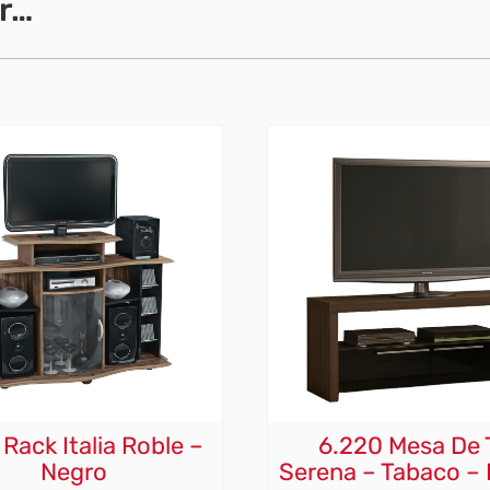
r…
 Rack Italia Roble –
6.220 Mesa De 
Negro
Serena – Tabaco –