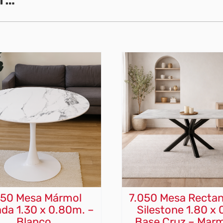
250 Mesa Mármol
7.050 Mesa Rectan
da 1.30 x 0.80m. –
Silestone 1.80 x 
Blanco
Base Cruz – Marm