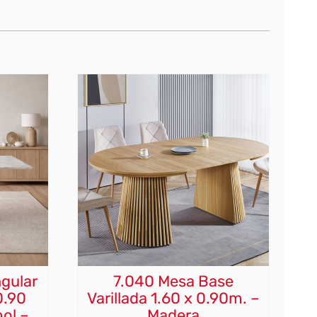
gular
7.040 Mesa Base
0.90
Varillada 1.60 x 0.90m. –
ol –
Madera