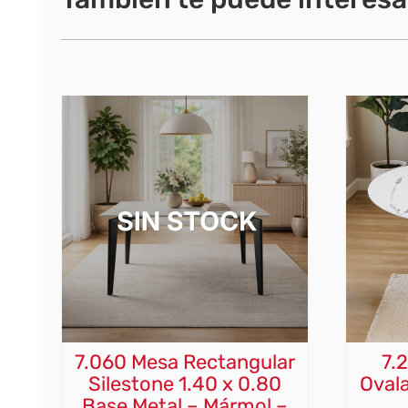
7.060 Mesa Rectangular
7.
Silestone 1.40 x 0.80
Ovala
Base Metal – Mármol –