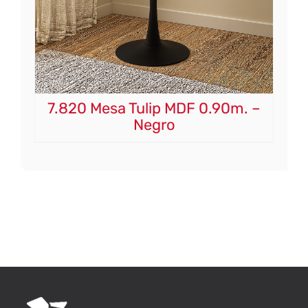
7.820 Mesa Tulip MDF 0.90m. –
Negro