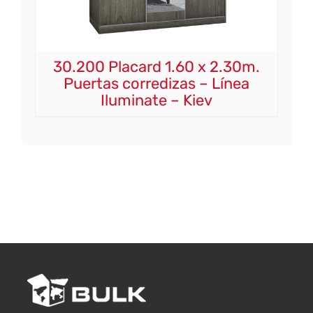
30.200 Placard 1.60 x 2.30m.
Puertas corredizas – Línea
Iluminate – Kiev