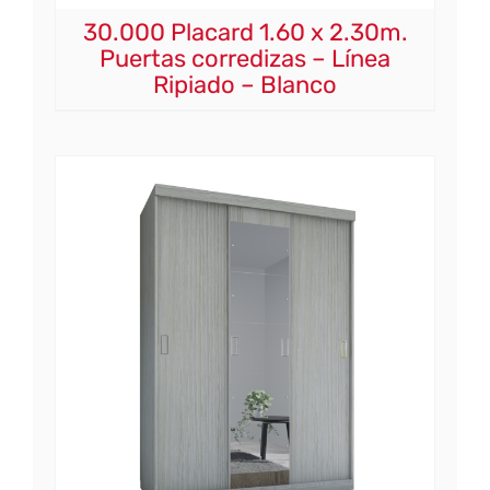
30.000 Placard 1.60 x 2.30m.
Puertas corredizas – Línea
Ripiado – Blanco