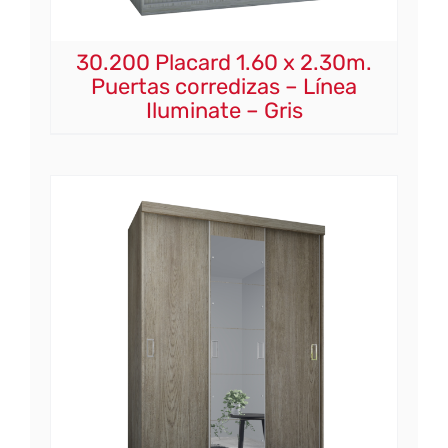
30.200 Placard 1.60 x 2.30m.
Puertas corredizas – Línea
Iluminate – Gris