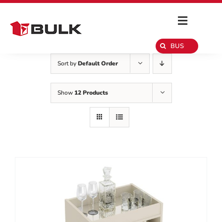
Skip
to
content
Toggle
Navigat
Search
for:
Quiénes somos
Sort by
Default Order
Productos
Show
12 Products
Catálogos
Contacto
Videos